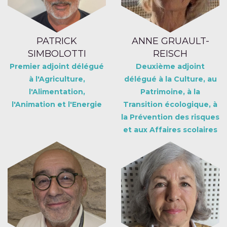
PATRICK
ANNE GRUAULT-
SIMBOLOTTI
REISCH
Premier adjoint délégué
Deuxième adjoint
à l'Agriculture,
délégué à la Culture, au
l'Alimentation,
Patrimoine, à la
l'Animation et l'Energie
Transition écologique, à
la Prévention des risques
et aux Affaires scolaires