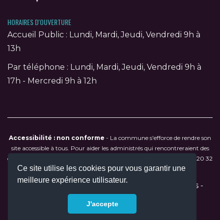
HORAIRES D'OUVERTURE
Accueil Public : Lundi, Mardi, Jeudi, Vendredi 9h à
13h
Par téléphone : Lundi, Mardi, Jeudi, Vendredi 9h à
17h - Mercredi 9h à 12h
Accessibilité : non conforme
- La commune s'efforce de rendre son
site accessible à tous. Pour aider les administrés qui rencontreraient des
difficultés de navigation, contactez directement la mairie au
04 90 20 32
Ce site utilise les cookies pour vous garantir une
79
ou par courriel à
mairie@saumane-de-vaucluse.fr
.
meilleure expérience utilisateur.
2026 © Tous droits réservés -
Mentions légales
-
Réalisation :
Colysee média
J'accepte