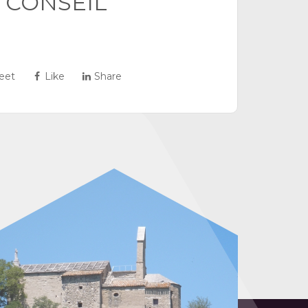
- CONSEIL
eet
Like
Share