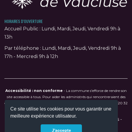
HORAIRES D'OUVERTURE
Accueil Public : Lundi, Mardi, Jeudi, Vendredi 9h à
13h
Par téléphone : Lundi, Mardi, Jeudi, Vendredi 9h à
17h - Mercredi 9h à 12h
Accessibilité : non conforme
- La commune s'efforce de rendre son
site accessible à tous. Pour aider les administrés qui rencontreraient des
difficultés de navigation, contactez directement la mairie au
04 90 20 32
Ce site utilise les cookies pour vous garantir une
79
ou par courriel à
mairie@saumane-de-vaucluse.fr
.
meilleure expérience utilisateur.
2026 © Tous droits réservés -
Mentions légales
-
Réalisation :
Colysee média
J'accepte